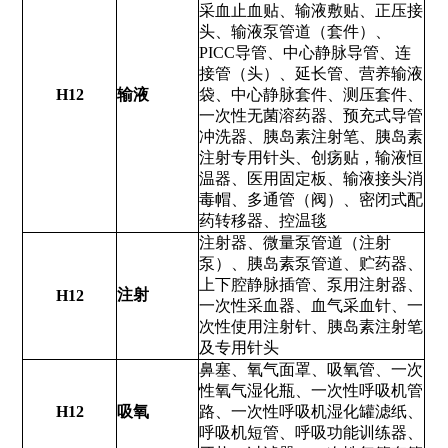
采血止血贴、输液敷贴、正压接
头、输液泵管道（套件）、
PICC导管、中心静脉导管、连
接管（头）、延长管、营养输液
H12
输液
袋、中心静脉套件、测压套件、
一次性无菌溶药器、预充式导管
冲洗器、胰岛素注射笔、胰岛素
注射专用针头、创疡贴，输液恒
温器、医用固定板、输液接头消
毒帽、多通管（阀）、密闭式配
药转移器、控温毯
注射器、微量泵管道（注射
泵）、胰岛素泵管道、贮药器、
上下腔静脉插管、泵用注射器、
注射
H12
一次性采血器、血气采血针、一
次性使用注射针、胰岛素注射笔
及专用针头
鼻塞、氧气面罩、吸氧管、一次
性氧气湿化瓶、一次性呼吸机管
H12
吸氧
路、一次性呼吸机湿化罐滤纸、
呼吸机短管、呼吸功能训练器、