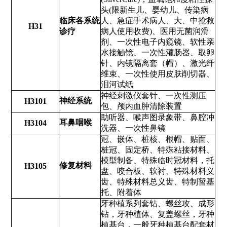
头(限新生儿、婴幼儿、传染病
临床各系统
人、急症手术病人、大、中抢救
H31
诊疗
病人使用收费)、医用无菌润滑
剂、一次性电子内窥镜、软性亲
水接触镜、一次性灌肠器、取卵
针、内镜隔离套（帽）、激光纤
维束、一次性使用皮肤削切器、
泪河试纸
神经刺激仪套针、一次性测压
神经系统
H3101
包、颅内血肿清除装置
助听器、喉声图录象带、鼻腔冲
耳鼻咽喉
H3104
洗器、一次性鼻镜
冠、嵌体、桩核、根帽、贴面、
桩冠、固定桥、特殊粘接材料、
模型制备、特殊临时冠材料，托
修复材料
H3105
盘、咬合板、软衬、特殊材料义
齿、特殊材料总义齿、特制暂基
托、附着体
牙种植系列套钻、螺丝攻、成形
钻，牙种植体、复盖螺丝，牙种
植基台，一般牙种植基台配套材