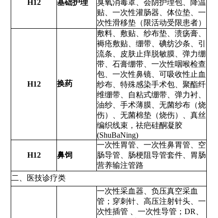
H12
基础护理
臭氧消毒罩、会阴护理包、降温
贴、一次性灌肠器、体位垫、一
次性滑移垫（限活动受限患者）
敷料、敷贴、纱布垫、溃疡膏、
褥疮敷贴、绷带、碘纺沙条、引
流条、皮肤止痒脱敏膜、弹力绷
带、石膏绷带、一次性咽喉检查
包、一次性鼻镜、可吸收性止血
换药
H12
纱布、特殊感染手术包、聚酯纤
维绷带、自粘式绷带、弹力衬、
油纱、手术薄膜、无菌纱布（烧
伤）、无菌棉垫（烧伤）、真丝
编织线束，祛疤硅酮凝胶
(ShuBaNing)
一次性胃管、一次性鼻胃管、空
H12
鼻饲
肠导管、肠梗阻导管套件、胃肠
营养输注管路
二、医技诊疗类
一次性采血器、负压真空采血
管；穿刺针、高压注射针头、一
次性插管 、一次性导管；DR、