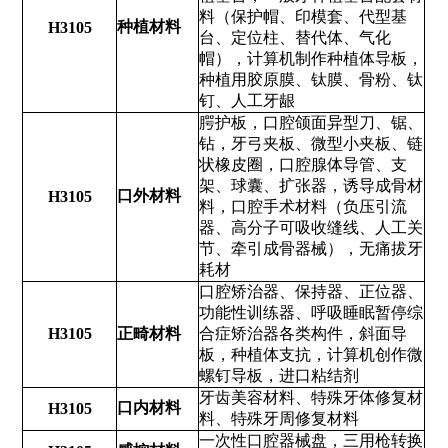
料（保护帽、印模套、代型基
种植材料
H3105
台、定位柱、替代体、气化
帽），计算机制作种植体导板，
种植用胶原膜、钛膜、骨粉、钛
钉、人工牙龈
腭护板，口腔颌面异型刀、锯、
钻，牙弓夹板、微型小夹板、链
状橡皮圈，口腔腺体导管、支
架、球囊、扩张器，诱导成骨材
口外材料
H3105
料，口腔手术材料（负压引流
器、高分子可吸收缝线、人工关
节、牵引成骨器械），无痛拔牙
耗材
口腔矫治器、保持器、正位器、
功能性训练器、呼吸睡眠暂停综
H3105
正畸材料
合症矫治器各类构件，斜面导
板，种植体支抗，计算机创作微
螺钉导板，进口粘结剂
牙齿美容材料、特殊牙体修复材
口内材料
H3105
料、特殊牙周修复材料
一次性口腔器械盘，三用枪转换