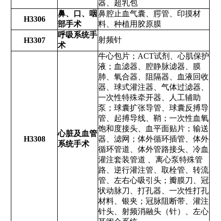
器、超乳包
鼻、口、咽
鼻腔止血气囊、腭管、印摸材
H3306
部手术
料、种植用胶原膜
呼吸系统手
射频针
H3307
术
牛心包片；ACT试剂、心肌保护
液；血滤器、腔静脉滤器、膜
肺、氧合器、阻隔器、血液回收
器、球式灌注器、气体过滤器、
一次性特殊牵开器、人工辅助
泵；球囊扩张导管、球囊反搏导
管、起搏导线、鞘；一次性血氧
饱和度接头、血平面贴片；输送
心脏及血管
H3308
器、滤网；体外循环插管、体外
系统手术
循环管道、体外管路接头、冷血
灌注套装管道 、离心泵特殊管
路、逆行灌注管、取栓管、转流
管、左右心吸引头；瓣膜刀、冠
状动脉刀、打孔器、一次性打孔
材料、银夹；冠脉阻断带、灌注
针头、射频消融头（针）、左心