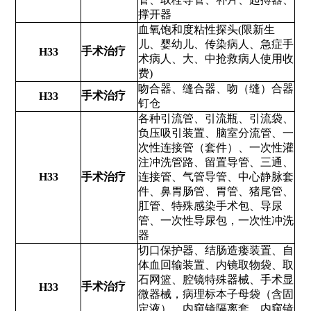
撑开器
血氧饱和度粘性探头(限新生
儿、婴幼儿、传染病人、急症手
手术治疗
H33
术病人、大、中抢救病人使用收
费)
吻合器、缝合器、吻（缝）合器
手术治疗
H33
钉仓
各种引流管、引流瓶、引流袋、
负压吸引装置、脑室分流管、一
次性连接管（套件）、一次性灌
注冲洗管路、留置导管、三通、
H33
手术治疗
连接管、气管导管、中心静脉套
件、鼻胃肠管、胃管、猪尾管、
肛管、特殊感染手术包、导尿
管、一次性导尿包，一次性冲洗
器
切口保护器、结肠造瘘装置、自
体血回输装置、内镜取物袋、取
石网篮、腔镜特殊器械、手术显
手术治疗
H33
微器械，病理标本子母袋（含固
定液），内窥镜隔离套、内窥镜