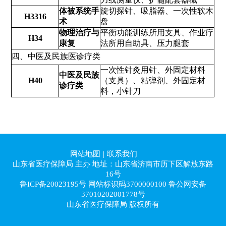
体被系统手
旋切探针、吸脂器、一次性软木
H3316
术
盘
物理治疗与
平衡功能训练所用支具、作业疗
H34
康复
法所用自助具、压力腿套
四、中医及民族医诊疗类
一次性针灸用针、外固定材料
中医及民族
H40
（支具）、粘弹剂、外固定材
诊疗类
料，小针刀
网站地图
|
联系我们
山东省医疗保障局 主办 地址：山东省济南市历下区解放东路
16号
鲁ICP备20023195号
网站标识码3700000100 鲁公网安备
37010202001778
号
山东省医疗保障局 版权所有