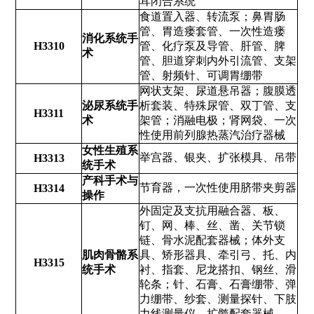
耳闭合系统
食道置入器、转流泵；鼻胃肠
管、胃造瘘套管、一次性造瘘
消化系统手
H3310
管、化疗泵及导管、肝管、脾
术
管、胆道穿刺内外引流管、支架
管、射频针、可调胃绷带
网状支架、尿道悬吊器；腹膜透
泌尿系统手
析套装、特殊尿管、双丁管、支
H3311
术
架管；消融电极；肾网袋、一次
性使用前列腺热蒸汽治疗器械
女性生殖系
举宫器、银夹、扩张模具、吊带
H3313
统手术
产科手术与
节育器，一次性使用脐带夹剪器
H3314
操作
外固定及支抗用融合器、板、
钉、网、棒、丝、凿、关节锁
链、骨水泥配套器械；体外支
肌肉骨骼系
具、矫形器具、牵引弓、托、内
H3315
统手术
衬、指套、尼龙搭扣、钢丝、滑
轮条；针、石膏、石膏绷带、弹
力绷带、纱套、测量探针、下肢
力线测量仪、扩髓配套器械