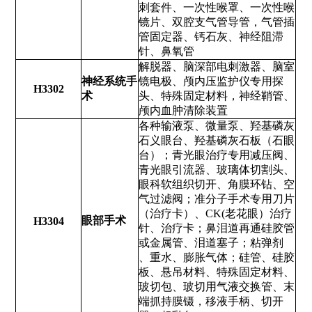
刺套件、一次性喉罩、一次性喉
镜片、双腔支气管导管，气管插
管固定器、钙石灰、神经阻滞
针、鼻氧管
解脱器、脑深部电刺激器、脑室
神经系统手
镜电极、颅内压监护仪专用探
H3302
术
头、特殊固定材料，神经鞘管、
颅内血肿清除装置
各种输液泵、微量泵、羟基磷灰
石义眼台、羟基磷灰石板（石眼
台）；青光眼治疗专用减压阀、
青光眼引流器、玻璃体切割头、
眼科软组织切开、角膜环钻、空
气过滤阀；准分子手术专用刀片
（治疗卡）、CK(老花眼）治疗
眼部手术
H3304
针、治疗卡；鼻泪道再通硅胶管
或金属管、泪道塞子；粘弹剂
、重水、膨胀气体；硅管、硅胶
板、悬吊材料、特殊固定材料、
玻切包、玻切用气液交换管、末
端抓持膜镊，移液手柄、切开