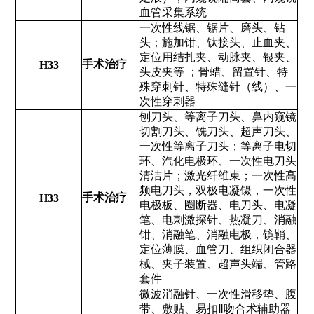
血管采集系统
一次性线锯、锯片、磨头、钻
头；施加钳、钛接头、止血夹、
定位用结扎夹、动脉夹、银夹、
手术治疗
H33
头皮夹等 ；骨蜡、留置针、特
殊穿刺针、特殊缝针（线）、一
次性穿刺器
刨刀头、等离子刀头、鼻内窥镜
切割刀头、铣刀头、超声刀头、
一次性等离子刀头；等离子电切
环、汽化电极环、一次性电刀头
清洁片；激光纤维束；一次性高
频电刀头，双极电凝镊，一次性
手术治疗
H33
电极板、圈断器、电刀头、电凝
笔、电刺激探针、热凝刀、消融
钳、消融笔、消融电极，镜鞘、
定位薄膜、血管刀、组织闭合器
械、夹子装置、超声头端、管路
套件
微波消融针、一次性滑移垫、腹
带、敷贴、易扣Ⅱ吻合术辅助器