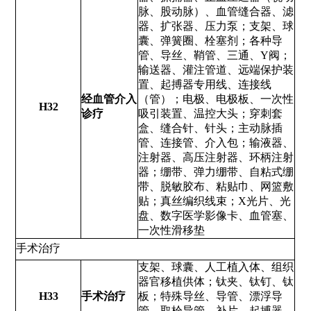
脉、股动脉）、血管缝合器、滤
器、扩张器、压力泵；支架、球
囊、弹簧圈、栓塞剂；各种导
管、导丝、鞘管、三通、Y阀；
输送器、灌注管道、远端保护装
置、起搏器专用线、连接线
经血管介入
（管）；电极、电极板、一次性
H32
诊疗
吸引装置、温控大头；穿刺套
盒、缝合针、针头；主动脉插
管、连接管、介入包；输液器、
注射器、高压注射器、环柄注射
器；绷带、弹力绷带、自粘式绷
带、脱敏胶布、粘贴巾、网篮敷
贴；真丝编织线束；X光片、光
盘、数字医学影像卡、血管塞、
一次性滑移垫
手术治疗
支架、球囊、人工植入体、组织
器官移植供体；钛夹、钛钉、钛
H33
手术治疗
板；特殊导丝、导管、漂浮导
管、取栓导管、补片、起搏器、