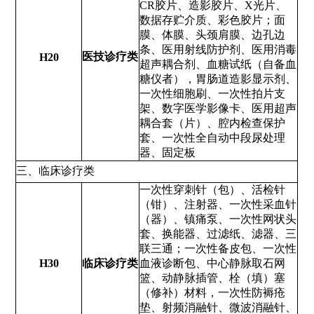
CR胶片、造影胶片、X光片、
数据存贮介质、彩色胶片；面
膜、体膜、头颈肩膜、边孔边
条、医用射线防护剂、医用消毒
医技诊疗类
H20
超声耦合剂、血糖试纸（自备血
糖仪者），胃肠道造影显示剂、
一次性细胞刷、一次性拍片支
架、数字医学影像卡、医用超声
耦合套（片）、腔内检查保护
套、一次性全自动中段尿处理
器、固定板
三、临床诊疗类
一次性穿刺针（包）、活检针
（钳）、注射器、一次性采血针
（器）、镇痛泵、一次性网状头
套、换能器、过滤纸、滤器、三
联三通；一次性备皮包、一次性
H30
临床诊疗类
血液诊断包、中心静脉取石网
篮、动静脉插管、栓（填）塞
（修补）材料，一次性防褥疮
垫、射频消融针、微波消融针、