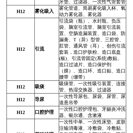
牙垫、过滤器、一次性气管套管
雾化管道、简易雾化吸入杯、氧
雾化吸入
H12
动力雾化器、雾化器
引流袋（瓶）、水封瓶、负压
袋、脑室引流管、脑室引流装
置、空肠造漏装置、造口袋、防
漏膏、T（异）型管、三腔管、
肛管、通风管（耳）、创伤引流
引流
H12
套装，造口护肤粉、造口底盘
(板)、引流管固定(系统)敷贴、
造口过滤片、造口保护剂
（膜）、造口环、造口贴、造口
腰带（绷带）
吸痰管、一次性吸引装置、连接
吸痰
H12
管、热湿交换器、过滤器
一次性导尿包、尿袋、尿管、尿
导尿
H12
道悬吊带
一次性口腔护理包、牙龈炎冲洗
口腔护理
H12
器、银尔通、含漱液
一次性中单、一次性床垫、皮肤
注输消毒液、冷敷袋、冷敷贴、