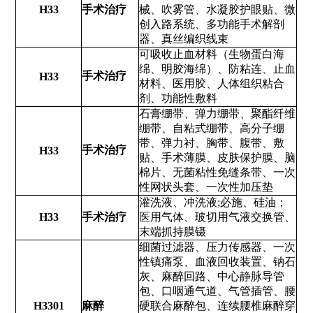
H33
手术治疗
械、吹雾管、水凝胶护眼贴、微
创入路系统、多功能手术解剖
器、真丝编织线束
可吸收止血材料（生物蛋白海
绵、明胶海绵）、防粘连、止血
手术治疗
H33
材料、医用胶、人体组织粘合
剂、功能性敷料
石膏绷带、弹力绷带、聚酯纤维
绷带、自粘式绷带、高分子绷
带、弹力衬、胸带、腹带、敷
手术治疗
H33
贴、手术薄膜、皮肤保护膜、脑
棉片、无菌粘性免缝条带、一次
性网状头套、一次性加压垫
灌洗液、冲洗液;必施、硅油；
H33
手术治疗
医用气体、玻切用气液交换管、
末端抓持膜镊
细菌过滤器、压力传感器、一次
性镇痛泵、血液回收装置、钠石
灰、麻醉回路、中心静脉导管
包、口咽通气道、气管插管、腰
H3301
麻醉
硬联合麻醉包、连续腰椎麻醉穿