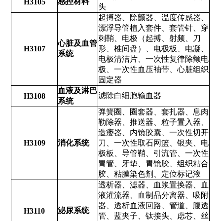
感控材料
H3105
头
起搏器、除颤器、温度传感器、
漂浮导管植入套件、套管针、穿
刺鞘、电极（起搏、射频、刀
心脏及血管
H3107
形、椎间盘）、电极板、电凝、
系统
电极清洁片、一次性复律除颤电
极、一次性血压袖带、心脏组织
固定器
血液及淋巴
滤除白细胞输血器
H3108
系统
弹簧圈、圈套器、套扎器、息肉
勒除器、推送器、粒子置入器、
造瘘器、内镜胶囊、一次性切开
H3109
消化系统
刀、一次性取石网篮、银夹、电
极板、导管鞘、引流管、一次性
胃管、牙垫、胃镜胶、组织粘合
胶、粘膜染色剂、定位标记液
透析器、滤器、血浆置换器、血
液灌流器、血制品分离器、吸附
器、透析血液回路、管道、腹透
泌尿系统
H3110
管、蓝夹子、钛接头、虑芯、丝