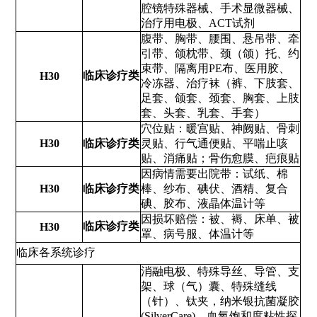
腔镜特殊器械、手术显微器械、
治疗用电极、ACT试剂
腹带、胸带、腰围、悬吊带、牵
引带、颌枕带、颈（颌）托、约
束带、隔离用PE布、医用胶、
临床诊疗类
H30
冷冻器、治疗袜（裤、下肢套、
足套、颌套、颈套、胸套、上肢
套、头套、乳套、手套）
穴位贴：暖宫贴、神阙贴、骨刺
H30
临床诊疗类
灵贴、行气通便贴、平喘止咳
贴、消痛贴；骨伤愈膜、疤痕贴
因病情需要出院带：试纸、棉
H30
临床诊疗类
棒、纱布、碘伏、酒精、复合
碘、胶布、液晶体温计等
因损坏赔偿：被、褥、床单、被
临床诊疗类
H30
罩、病号服、体温计等
临床各系统诊疗
消融电极、特殊导丝、导管、支
架、球（气）囊、特殊缝线
（针）、钛夹，纳米银抗菌凝胶
(SilverCare)，血氧饱和度粘性探