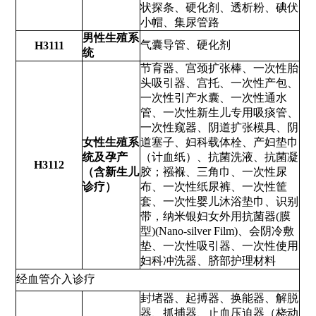
状探条、硬化剂、透析粉、碘伏
小帽、集尿管路
男性生殖系
气囊导管、硬化剂
H3111
统
节育器、宫颈扩张棒、一次性胎
头吸引器、宫托、一次性产包、
一次性引产水囊、一次性通水
管、一次性新生儿专用吸痰管、
一次性窥器、阴道扩张模具、阴
女性生殖系
道塞子、妇科载体栓、产妇垫巾
统及孕产
（计血纸）、抗菌洗液、抗菌凝
H3112
（含新生儿
胶；襁褓、三角巾、一次性尿
诊疗）
布、一次性纸尿裤、一次性筐
套、一次性婴儿沐浴垫巾、识别
带，纳米银妇女外用抗菌器(膜
型)(Nano-silver Film)、会阴冷敷
垫、一次性吸引器、一次性使用
妇科冲洗器、脐部护理材料
经血管介入诊疗
封堵器、起搏器、换能器、解脱
器、抓捕器、止血压迫器（桡动