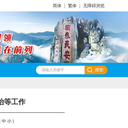
简体
|
繁体
|
无障碍浏览
治等工作
大
中
小
]