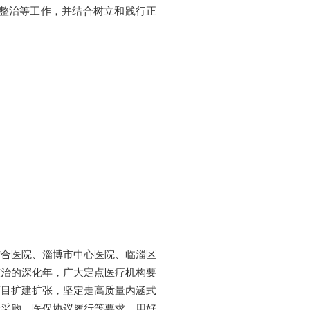
题整治等工作，并结合树立和践行正
结合医院、淄博市中心医院、临淄区
整治的深化年，广大定点医疗机构要
盲目扩建扩张，坚定走高质量内涵式
量采购、医保协议履行等要求，用好