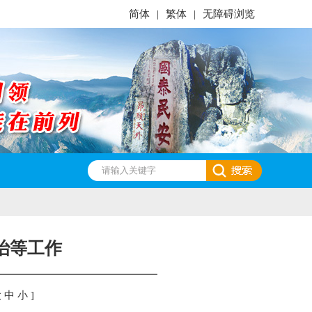
简体
|
繁体
|
无障碍浏览
治等工作
大
中
小
]