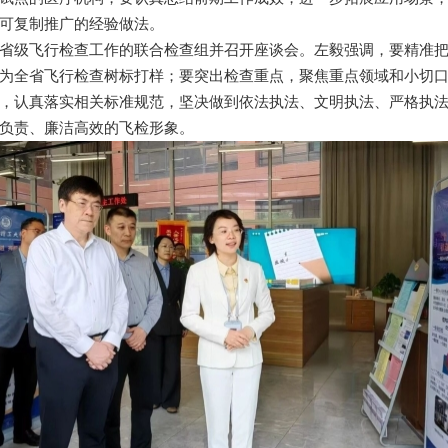
可复制推广的经验做法。
省级飞行检查工作的联合检查组并召开座谈会。左毅强调，要精准
为全省飞行检查树标打样；要突出检查重点，聚焦重点领域和小切
，认真落实相关标准规范，坚决做到依法执法、文明执法、严格执
负责、廉洁高效的飞检形象。